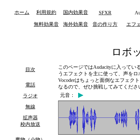
ホーム
利用規約
国内効果音
SFXR
Au
無料効果音
海外効果音
音の作り方
エフ
ロボ
このページではAudacityに入ってい
目次
うエフェクトを主に使って、声をロ
Vocoderはちょっと面倒なエフェ
電話
なるので、ぜひ挑戦してみてくださ
元音：
ラジオ
無線
拡声器
校内放送
魔物（小物）