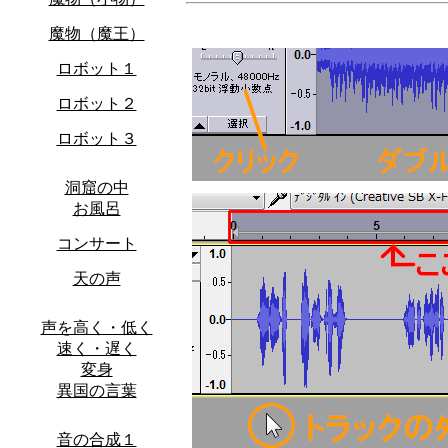
魔物（魔王）
ロボット１
ロボット２
ロボット３
洞窟の中
お風呂
コンサート
天の声
声を高く・低く
速く・遅く
変身
異国の言葉
音の合成１